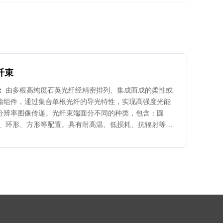
纤束
：
由多根高纯度石英光纤经精密排列、集成而成的柔性或
输组件，通过集合单根光纤的导光特性，实现高强度光能
分辨率图像传递。光纤束端面分不同的种类，包含：圆
形、环形、方形等配置。具有耐高温、低损耗、抗辐射等优
应用于工业内窥镜，医疗内窥镜安全与监控、科研等领