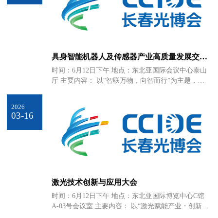
具身智能机器人及传感器产业高质量发展交流
会
时间：6月12日下午 地点：东北亚国际会议中心泰山
厅 主要内容： 以“智联万物，向智而行”为主题，围
绕塑造吉林省机器人及传感器研发、生产集聚区和产
业高地，邀请专家学者和企业家出席会议，搭建机器
2026
人及智能传感器产业高水平的交流合作平台，推动成
03-16
立吉林省机器人及传感器产业创新发展联盟，形成产
业高质量发展的核心引擎。
激光技术创新与应用大会
时间：6月12日下午 地点：东北亚国际博览中心C馆
A-03号会议室 主要内容： 以“激光赋能产业・创新引
领未来”为主题，汇聚激光产业链企业、科研机构及