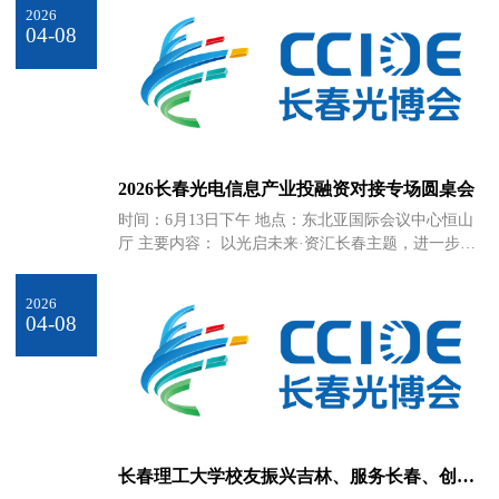
区做招商推介，邀请国内科研机构、头部企业、院士
2026
专家、企业家发布重要科技成果，组织招商项目路
04-08
演、签约等。
2026长春光电信息产业投融资对接专场圆桌会
时间：6月13日下午 地点：东北亚国际会议中心恒山
厅 主要内容： 以光启未来·资汇长春主题，进一步打
通产业端与资本端的“最后一公里”，破解光电信息企
业（特别是初创期、成长期科技企业）融资难、融资
2026
贵问题，同时为基金联盟成员单位挖掘优质标的、优
04-08
化投资布局。
长春理工大学校友振兴吉林、服务长春、创新