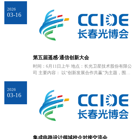
高校专家，深入探讨激光技术在长春特色产业中的融
2026
合路径与创新机遇，促进技术、资本与产业需求对
03-16
接，共同培育开放协作的激光技术应用生态。
第五届遥感·通信创新大会
时间：6月11日上午 地点：长光卫星技术股份有限公
司 主要内容： 以“创新发展合作共赢”为主题，围绕
商业航天发展新格局、航天产品工艺保证、航天产品
质量管理、卫星批量化设计及制造、遥感/通信卫星设
2026
计及制造、星间/星地激光通信、大规模卫星运营、遥
03-16
感大数据智能处理及应用、气象卫星遥感资料处理及
应用、商业火箭设计及制造、产业教育融合发展等内
容进行演讲与讨论，并安排分会场展览展示、产品路
演、合作签约、合作倡议等。
集成电路设计领域校企对接交流会