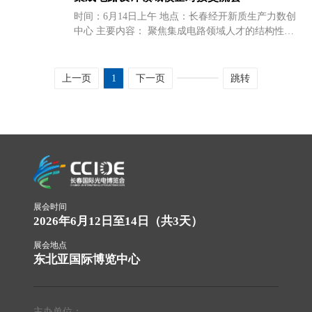
时间：6月14日上午 地点：长春经开新质生产力数创
中心 主要内容： 聚焦集成电路领域人才的结构性缺
口，采用“政府引导、企业参与、学校主育”的三方协
同方式，就集成电路领域EDA智算、国产IP设计、芯
片测试、芯片应用等重点领域的人才培养进行深入交
上一页
1
下一页
跳转
流。
展会时间
2026年6月12日至14日（共3天）
展会地点
东北亚国际博览中心
主办单位：