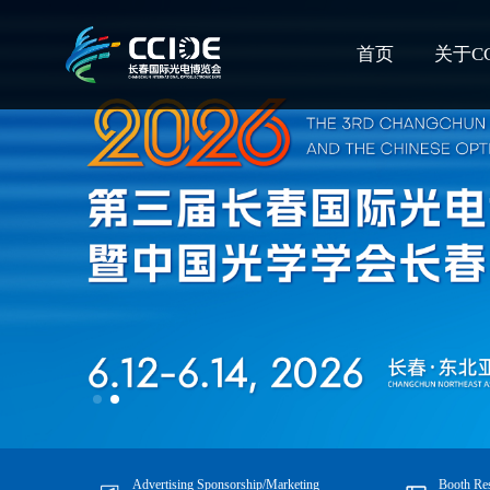
首页
关于CC
Advertising Sponsorship/Marketing
Booth Res