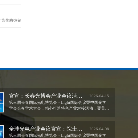
广告赞助/营销
官宣：长春光博会产业会议活动
2026-04-15
全攻略，政策、技术、人才、金
第三届长春国际光电博览会・Light国际会议暨中国光学
学会长春学术大会，精心打造特色产业对接活动，覆盖政
融资本一站配齐
策战略、技术应用、资源三大...
全球光电产业会议官宣：院士领
2026-04-08
衔20个国家专家学者齐聚长春
第三届长春国际光电博览会・Light国际会议暨中国光学