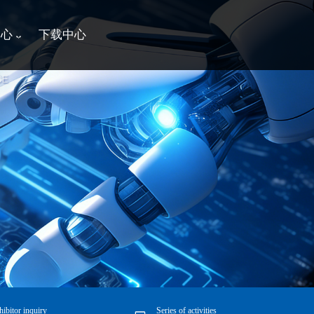
中心
下载中心
hibitor inquiry
Series of activities