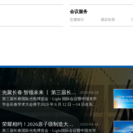
会议服务
交通指引
酒店住宿
光聚长春 智领未来 丨 第三届长春
2026-04-28
光博会 6月启幕 八大亮点打造全
第三届长春国际光电博览会・Light 国际会议暨中国光学
学会长春学术大会将于2026 年 6 月 12 日 —14 日在东北
球光电盛宴
亚国际...
荣耀相约！2026原子级制造大赛
2026-04-14
决赛将亮相第三届长春光博会
第三届长春国际光电博览会・Light国际会议暨中国光学