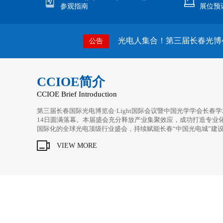
参观指南
展位预
光电人集合！第三届长春光博会专
公告
CCIOE简介
CCIOE Brief Introduction
​第三届长春国际光电博览会·Light国际会议暨中国光学学会长春学
14日圆满落幕。本届盛会充分释放产业集聚效应，成功打造专业
国际化的全球光电顶级行业盛会，持续赋能长春“中国光电城”建
VIEW MORE