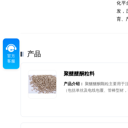
化平
发，
育、
产品
官方
客服
聚醚醚酮粒料
产品介绍：
聚醚醚酮颗粒主要用于
（包括单丝及电线包覆、管棒型材，