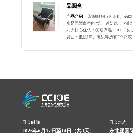
晶圆盒
产品介绍：
聚醚醚酮（PEEK）晶圆
盒是保障良率的“第一道防线”。相比
六大核心优势：①耐高温：260℃
腐蚀：抵抗HF、硫酸等所有Fab药
释气，达到ppb级洁净标准；④高
自动化取放精准；⑤防静电：表面电
伤；⑥长寿命：高强度、耐磨损，可循
展会时间
展会地点
2026年6月12日至14日（共3天）
东北亚国