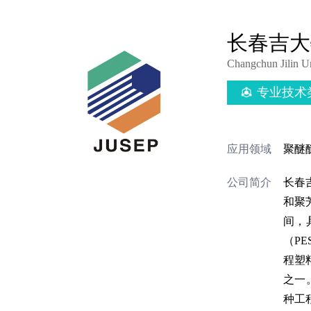
长春吉大
Changchun Jilin Un
专业技术
应用领域
聚醚
公司简介
长春
和聚芳
间，具
（P
程塑
之一
种工