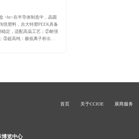
格分别有10
75mm、90mm
而不同。
盒 <br>在半导体制造中，晶圆
传统塑料，吉大特塑PEEK具备
长期稳定，适配高温工艺；②耐强
液；③超高纯：极低离子析出与
尺寸稳：热膨胀系数近金属，确保
阻可控，保护芯片免受ESD损
环使用500次以上。
首页
关于CCIOE
展商服务
际博览中心