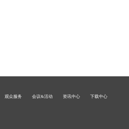
mm、16mm、20mm、25mm、30mm、40mm、50mm、
、100mm、150mm<br><br>颜 色: 颜色根据材料不同
观众服务
会议&活动
资讯中心
下载中心