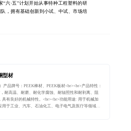
“六·五”计划开始从事特种工程塑料的研
团队，拥有基础创新到小试、中试、市场培
酮型材
：
产品牌号：PEEK棒材、PEEK板材<br><br>产品特性：
型材，耐高温、耐磨、耐化学腐蚀、耐辐照性和耐剥离、阻
具有良好的机械特性。<br><br>功能用途: 用于机械加
应用于工业、汽车、石油化工、电子电气及医疗等领域。
r>产品规格: 板材规格：长度1000mm，宽度370mm或
，厚度规格分别有5mm，10mm，15mm，20mm，25mm，
5mm，40mm，<br><br>棒材规格：长度1000mm，直径规