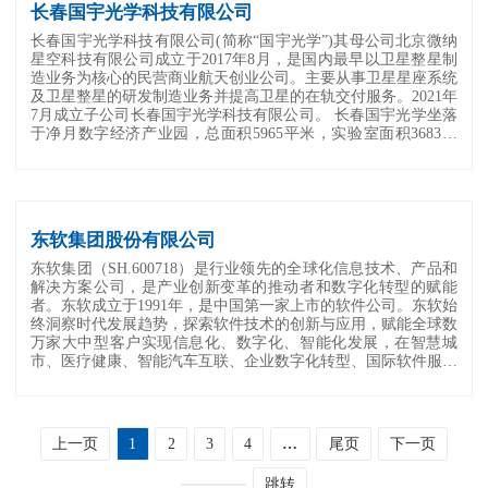
长春国宇光学科技有限公司
长春国宇光学科技有限公司(简称“国宇光学”)其母公司北京微纳
星空科技有限公司成立于2017年8月，是国内最早以卫星整星制
造业务为核心的民营商业航天创业公司。主要从事卫星星座系统
及卫星整星的研发制造业务并提高卫星的在轨交付服务。2021年
7月成立子公司长春国宇光学科技有限公司。 长春国宇光学坐落
于净月数字经济产业园，总面积5965平米，实验室面积3683平
米，办公楼面积2282平方米，主要仪器...
东软集团股份有限公司
东软集团（SH.600718）是行业领先的全球化信息技术、产品和
解决方案公司，是产业创新变革的推动者和数字化转型的赋能
者。东软成立于1991年，是中国第一家上市的软件公司。东软始
终洞察时代发展趋势，探索软件技术的创新与应用，赋能全球数
万家大中型客户实现信息化、数字化、智能化发展，在智慧城
市、医疗健康、智能汽车互联、企业数字化转型、国际软件服务
等众多领域处于领先地位。
上一页
1
2
3
4
…
尾页
下一页
跳转