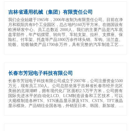
吉林省通用机械（集团）有限责任公司
我们企业始建于1965年，2006年改制为有限责任公司。目前在净
月和双阳共有8个工业园区，总占地约160万平方米。在德国设有
欧洲研发中心。员工总数近 2000人。我们的主要产品是汽车底
盘零部件，年产铝摆臂、转向节、车轮支架、拉杆、支撑座、保
险杠、付车架、托盘等产品1800万余件球头销、车钩、法兰盘、
轮毂、轮毂轴类产品1700余万件，具有完整的汽车制造工艺冲
压、焊接、装配、涂装、镀锌、镀铬、铁锻、铝...
长春市芳冠电子科技有限公司
长春市芳冠电子科技有限公司成立于2007年，公司注册资金5500
万元，现有员工350人。公司总部坐落于吉林省长春市经开北区
美丽的北湖湖畔，拥有现代化厂区面积2.5万平方米，公司拥有
国际先进水平的自动化LCD、LCM制造设备和工艺技术，可以
大规模制造各种TN、STN液晶显示屏及STN、CSTN、TFT液晶
显示模块。产品销往全国各地，外销至日本、韩国、新加坡、印
度等国家。公司先后被认定为市级技术中心企...