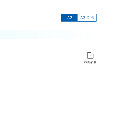
A2
A2-D06
我要参会