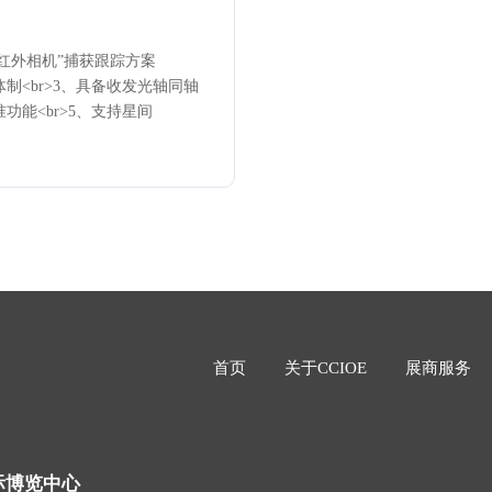
单红外相机”捕获跟踪方案
体制<br>3、具备收发光轴同轴
功能<br>5、支持星间
首页
关于CCIOE
展商服务
际博览中心