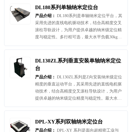
于士1.5μm，分辨率1nm，重复定位精度
DL180系列单轴纳米定位台
±100nm，定位精度+250nm至±300nm。DL130系
产品介绍：
DL180系列是单轴纳米定位平台，其
列平台是兼顾运动精度，灵活行程，高动态性能
采用先进的直线电机驱动技术，结合高精度交叉
和较强负载能力的综合性纳米定位平台，可应用
滚柱导轨设计，为用户提供卓越的纳米级定位精
于以下场景：生物医疗领域的基因测序、光纤微
度与稳定性。多行程可选，最大水平负载30kg，
系统加工、半导体晶圆缺陷检测、测量检测、表
侧向负载可达20kg，最大速度可达500mm/s，最
面轮廓检测等需要纳米级定位精度的检测项目微
大空载加速度可达1g。全行程平面度和直线度小
型元件(如MEMS传感器
于士2μm，分辨率1nm，重复定位精度±100nm至
DL130ZL系列垂直安装单轴纳米定位
±125nm，定位精度+150nm至±200nm。DL180系
台
列平台是兼顾运动精度，大行程，高动态性能和
产品介绍：
DL130ZL系列是Z向安装纳米级定位
较强负载能力的综合性纳米定位平台，可应用于
精度的垂直运动平台，其采用先进的直线电机驱
以下场景：生物医疗领域的基因测序、光纤微系
动技术，结合高精度交叉滚柱导轨设计，为用户
统加工、测量检测、表面轮廓检测等需要纳米级
提供卓越的纳米级定位精度与稳定性。最大水平
定位精度的检测项目.
负载10kg，最大速度可达200mm/s，最大空载加
速度可达1g。全行程平面度和直线度小于士
2μm，分辨率1nm，重复定位精度±100nm至
DPL-XY系列双轴纳米定位台
±125nm，定位精度+150nm至±200nm。
产品介绍：
DPL-XY 系列是面向超精密工业与