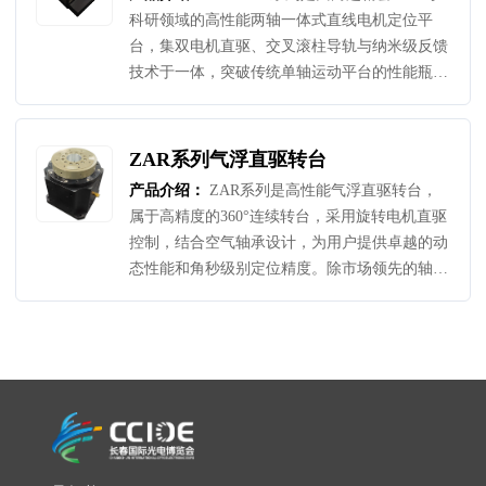
DL130ZL系列平台是兼顾运动精度，高动态性能
科研领域的高性能两轴一体式直线电机定位平
和较强负载能力的综合性纳米定位平台，可应用
台，集双电机直驱、交叉滚柱导轨与纳米级反馈
于以下场景：生物医疗领域的基因测序、光纤微
技术于一体，突破传统单轴运动平台的性能瓶
系统加工、测量检测、表面轮廓检测、光纤对
颈。DPL-XY系列最大水平负载15kg至30kg，最
准、光学制造和检测、传感器测试和扫描过程。
大速度可达800mm/s，最大空载加速度可达1g。
采用化设计，覆盖100mm×1000mm、
ZAR系列气浮直驱转台
200mm×200mm、250mm×250mm 及
产品介绍：
ZAR系列是高性能气浮直驱转台，
300mm×300mm标准行程，可以根据客户的应用
属于高精度的360°连续转台，采用旋转电机直驱
提供灵活的定制方案。低侧面高度，较小阿贝误
控制，结合空气轴承设计，为用户提供卓越的动
差、全行程平面度和直线度小于±2um 、 动态性
态性能和角秒级别定位精度。除市场领先的轴
能极佳，1mm/s匀速段位置误差小于±20nm、分
向、径向、倾斜误差运动性能外，ZAR系列气浮
辨率1nm，重复定位精度±100nm至±150nm，定
转台还具备卓越的旋转绝对定位精度、重复性及
位
负载能力，易集成于多轴运动系统。ZAR系列最
高转速达6000rpm，可以根据客户的应用提供灵
活的定制方案。转角精度+2arc sec，重复性+1arc
sec，轴向和径向跳动小于300nm，可应用于:测
量检测、生物样片加工及观测油墨厚度测量、精
密制造、光学对准、检测和校准系统。